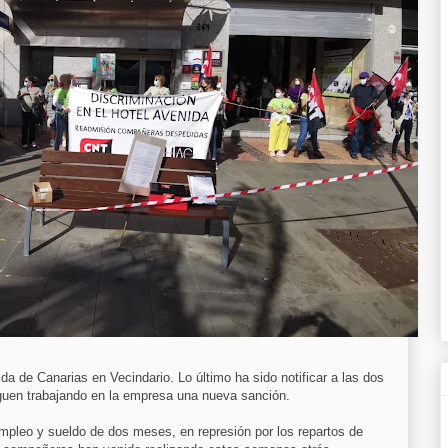
ida de Canarias en Vecindario. Lo último ha sido notificar a las dos
guen trabajando en la empresa una nueva sanción.
mpleo y sueldo de dos meses, en represión por los repartos de